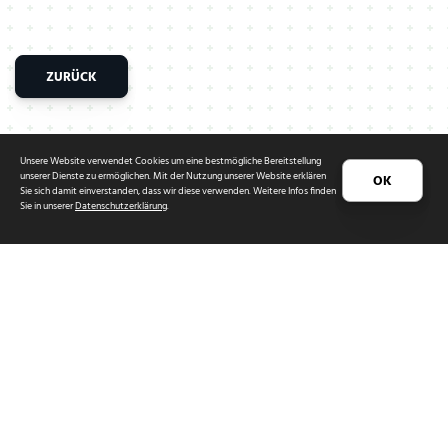
ZURÜCK
Unsere Website verwendet Cookies um eine bestmögliche Bereitstellung
unserer Dienste zu ermöglichen. Mit der Nutzung unserer Website erklären
OK
Sie sich damit einverstanden, dass wir diese verwenden. Weitere Infos finden
Sie in unserer
Datenschutzerklärung
.
So erreichen Sie uns
Oltmanns Holzkonzept GmbH
Kirchweg 2 · 26215 Wiefelstede
04402/59599-0
info@holzkonzept.de
KONTAKT AUFNEHMEN